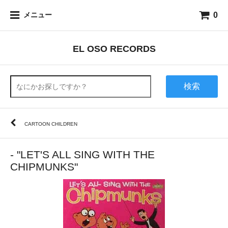
0
メニュー
EL OSO RECORDS
検索
CARTOON CHILDREN
- "LET'S ALL SING WITH THE
CHIPMUNKS"