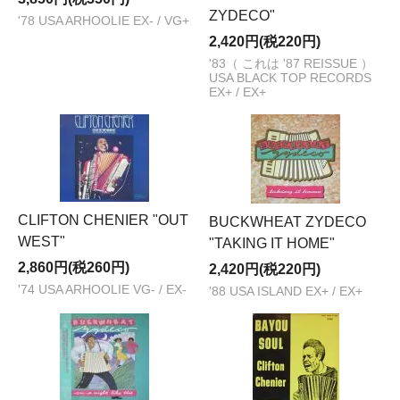
ZYDECO"
'78 USA ARHOOLIE EX- / VG+
2,420円(税220円)
'83（ これは '87 REISSUE ）
USA BLACK TOP RECORDS
EX+ / EX+
CLIFTON CHENIER "OUT
BUCKWHEAT ZYDECO
WEST"
"TAKING IT HOME"
2,860円(税260円)
2,420円(税220円)
'74 USA ARHOOLIE VG- / EX-
'88 USA ISLAND EX+ / EX+