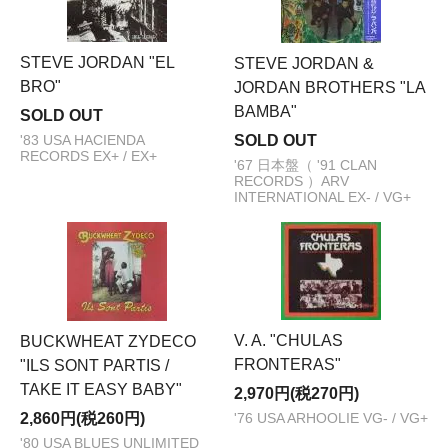
STEVE JORDAN "EL
STEVE JORDAN &
BRO"
JORDAN BROTHERS "LA
BAMBA"
SOLD OUT
SOLD OUT
'83 USA HACIENDA
RECORDS EX+ / EX+
'67 日本盤（ '91 CLAN
RECORDS ）ARV
INTERNATIONAL EX- / VG+
V. A. "CHULAS
BUCKWHEAT ZYDECO
FRONTERAS"
"ILS SONT PARTIS /
TAKE IT EASY BABY"
2,970円(税270円)
2,860円(税260円)
'76 USA ARHOOLIE VG- / VG+
'80 USA BLUES UNLIMITED