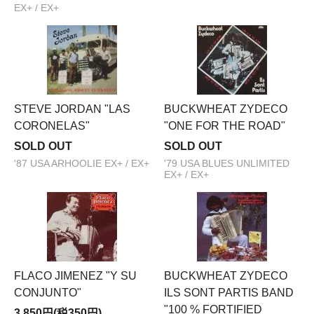
EX+ / EX+
STEVE JORDAN "LAS
BUCKWHEAT ZYDECO
CORONELAS"
"ONE FOR THE ROAD"
SOLD OUT
SOLD OUT
'87 USA ARHOOLIE EX+ / EX+
'79 USA BLUES UNLIMITED
EX+ / EX+
FLACO JIMENEZ "Y SU
BUCKWHEAT ZYDECO
CONJUNTO"
ILS SONT PARTIS BAND
"100 % FORTIFIED
3,850円(税350円)